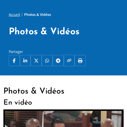
Accueil
Photos & Vidéos
Photos & Vidéos
Partager
Copier le lien
Facebook
LinkedIn
X
WhatsApp
Telegram
Imprimer la page
Photos & Vidéos
En vidéo