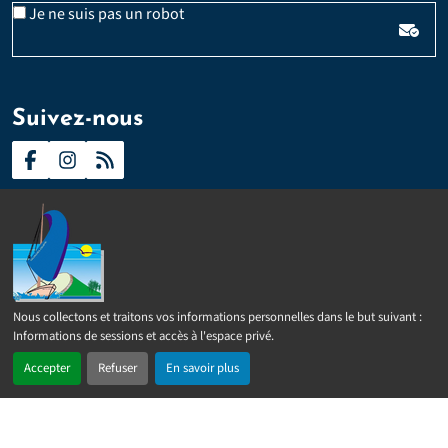
Veuillez laisser ce champ vide :
Email
Je ne suis pas un robot
*
Suivez-nous
Contact
Presse
Plan du site
Politique d’accessibilité
Nous collectons et traitons vos informations personnelles dans le but suivant :
2024 –
2026 © Sainte-Rose
Tous droits réservés
Mentions
Informations de sessions et accès à l'espace privé
.
légales
Politique de confidentialité
Gérer les cookies
Accepter
Refuser
En savoir plus
Réalisé par
IPEOS I-Solutions
En 1 clic
Recherche
Menu