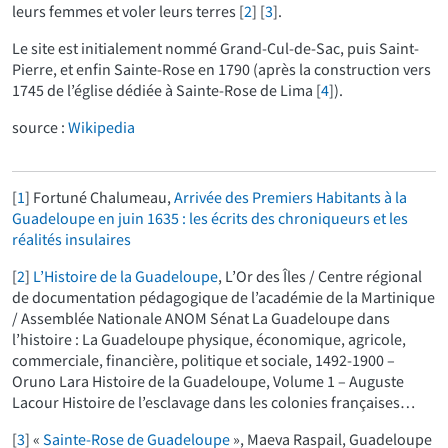
leurs femmes et voler leurs terres
[
2
]
[
3
]
.
Le site est initialement nommé Grand-Cul-de-Sac, puis Saint-
Pierre, et enfin Sainte-Rose en 1790 (après la construction vers
1745 de l’église dédiée à Sainte-Rose de Lima
[
4
]
).
source :
Wikipedia
[
1
]
Fortuné Chalumeau,
Arrivée des Premiers Habitants à la
Guadeloupe en juin 1635 : les écrits des chroniqueurs et les
réalités insulaires
[
2
]
L’Histoire de la Guadeloupe
, L’Or des Îles / Centre régional
de documentation pédagogique de l’académie de la Martinique
/ Assemblée Nationale ANOM Sénat La Guadeloupe dans
l’histoire : La Guadeloupe physique, économique, agricole,
commerciale, financière, politique et sociale, 1492-1900 –
Oruno Lara Histoire de la Guadeloupe, Volume 1 – Auguste
Lacour Histoire de l’esclavage dans les colonies françaises…
[
3
]
«
Sainte-Rose de Guadeloupe
», Maeva Raspail, Guadeloupe