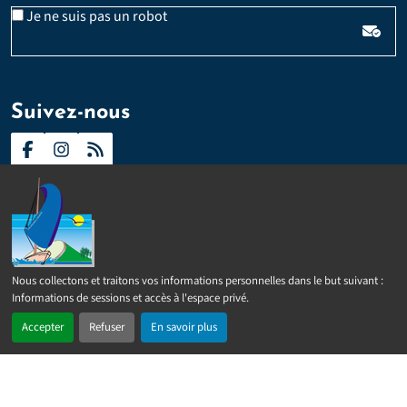
Veuillez laisser ce champ vide :
Email
Je ne suis pas un robot
*
Suivez-nous
Contact
Presse
Plan du site
Politique d’accessibilité
Nous collectons et traitons vos informations personnelles dans le but suivant :
2024 –
2026 © Sainte-Rose
Tous droits réservés
Mentions
Informations de sessions et accès à l'espace privé
.
légales
Politique de confidentialité
Gérer les cookies
Accepter
Refuser
En savoir plus
Réalisé par
IPEOS I-Solutions
En 1 clic
Recherche
Menu