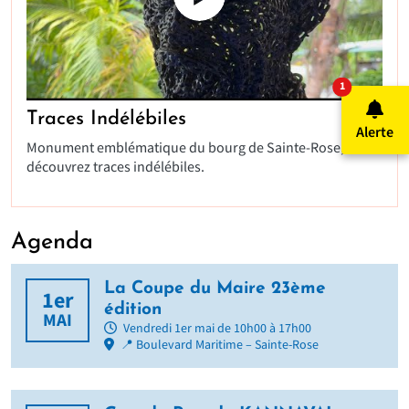
NOMBRE D'AL
1
Traces Indélébiles
Alerte
Monument emblématique du bourg de Sainte-Rose,
découvrez traces indélébiles.
Agenda
La Coupe du Maire 23ème
1er
édition
MAI
Vendredi 1er mai de 10h00 à 17h00
📍 Boulevard Maritime – Sainte-Rose