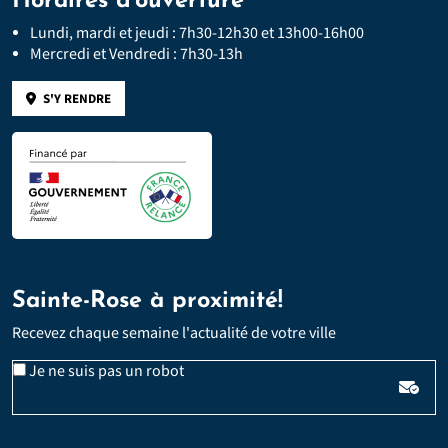
Horaires d'ouverture
Lundi, mardi et jeudi : 7h30-12h30 et 13h00-16h00
Mercredi et Vendredi : 7h30-13h
S'Y RENDRE
Sainte-Rose à proximité!
Recevez chaque semaine l'actualité de votre ville
Veuillez laisser ce champ vide :
Email
Je ne suis pas un robot
*