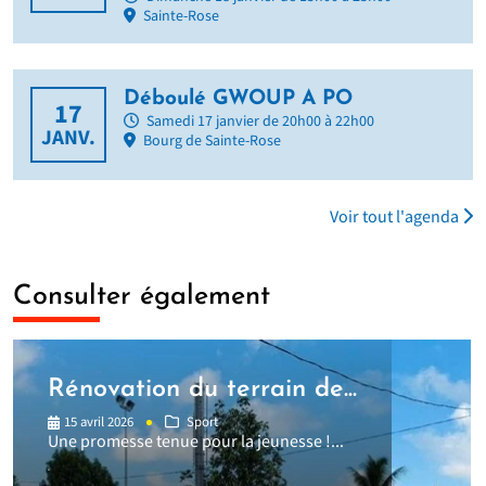
Sainte-Rose
Déboulé GWOUP A PO
17
Samedi 17 janvier de 20h00 à 22h00
JANV.
Bourg de Sainte-Rose
Voir tout l'agenda
Consulter également
Rénovation du terrain de...
15 avril 2026
Sport
Une promesse tenue pour la jeunesse !...