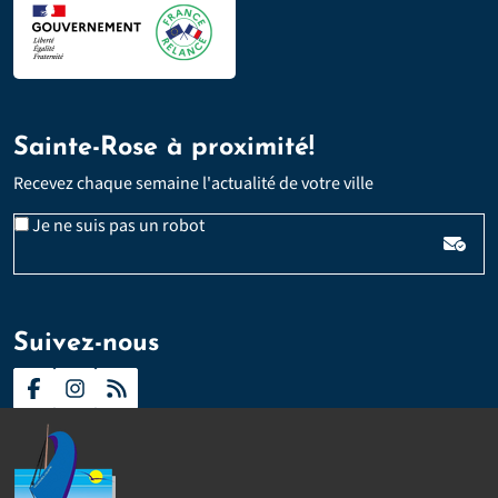
Sainte-Rose à proximité!
Recevez chaque semaine l'actualité de votre ville
Veuillez laisser ce champ vide :
Email
Je ne suis pas un robot
*
Suivez-nous