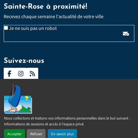
Sainte-Rose à proximité!
Recevez chaque semaine l'actualité de votre ville
Veuillez laisser ce champ vide :
Email
Je ne suis pas un robot
*
Suivez-nous
Contact
Presse
Plan du site
Politique d’accessibilité
Nous collectons et traitons vos informations personnelles dans le but suivant :
2024 –
2026 © Sainte-Rose
Tous droits réservés
Mentions
Informations de sessions et accès à l'espace privé
.
légales
Politique de confidentialité
Gérer les cookies
Accepter
Refuser
En savoir plus
Réalisé par
IPEOS I-Solutions
En 1 clic
Recherche
Menu