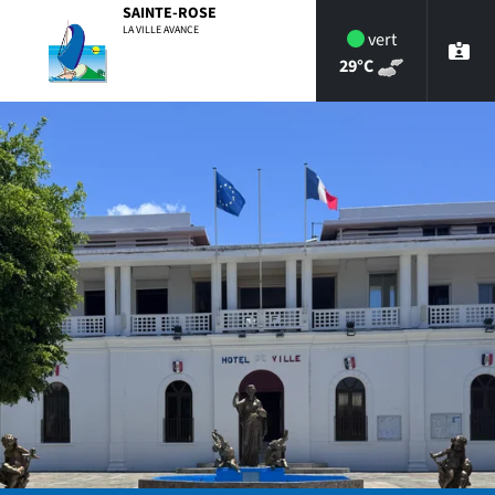
Menu principal
Contenu principal
Pied de page
SAINTE-ROSE
LA VILLE AVANCE
vert
29°C