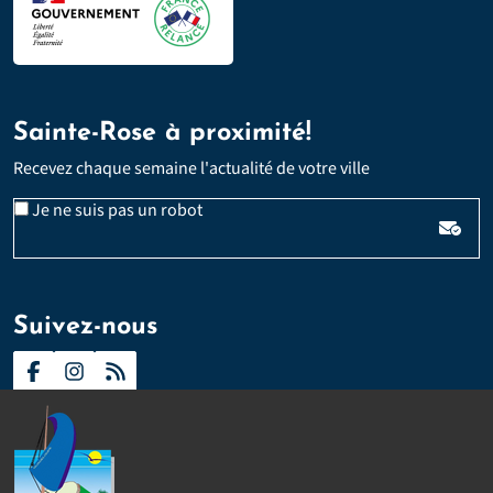
Sainte-Rose à proximité!
Recevez chaque semaine l'actualité de votre ville
Veuillez laisser ce champ vide :
Email
Je ne suis pas un robot
*
Suivez-nous