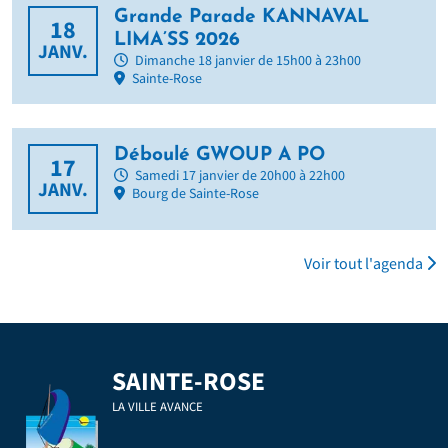
Grande Parade KANNAVAL
18
LIMA’SS 2026
JANV.
Dimanche 18 janvier de 15h00 à 23h00
Sainte-Rose
Déboulé GWOUP A PO
17
Samedi 17 janvier de 20h00 à 22h00
JANV.
Bourg de Sainte-Rose
Voir tout l'agenda
SAINTE-ROSE
LA VILLE AVANCE