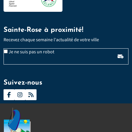
Sainte-Rose à proximité!
Recevez chaque semaine l'actualité de votre ville
Veuillez laisser ce champ vide :
Email
Je ne suis pas un robot
*
Suivez-nous
Contact
Presse
Plan du site
Politique d’accessibilité