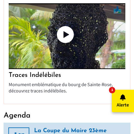
Traces Indélébiles
Monument emblématique du bourg de Sainte-Rose,
NOMBRE D'AL
1
découvrez traces indélébiles.
Alerte
Agenda
La Coupe du Maire 23ème