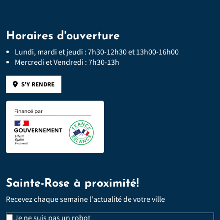
Horaires d'ouverture
Lundi, mardi et jeudi : 7h30-12h30 et 13h00-16h00
Mercredi et Vendredi : 7h30-13h
S'Y RENDRE
Sainte-Rose à proximité!
Recevez chaque semaine l'actualité de votre ville
Veuillez laisser ce champ vide :
Email
Je ne suis pas un robot
*