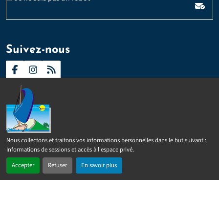
Suivez-nous
Contact
Presse
Plan du site
Politique d’accessibilité
Nous collectons et traitons vos informations personnelles dans le but suivant :
2024 –
2026 © Sainte-Rose
Tous droits réservés
Mentions
Informations de sessions et accès à l'espace privé
.
légales
Politique de confidentialité
Gérer les cookies
Accepter
Refuser
En savoir plus
Réalisé par
IPEOS I-Solutions
En 1 clic
Recherche
Menu