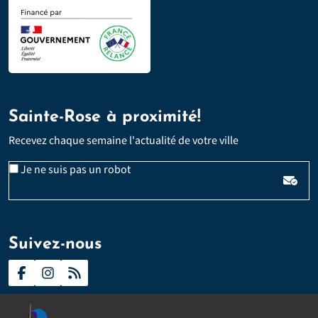
Sainte-Rose à proximité!
Recevez chaque semaine l'actualité de votre ville
Veuillez laisser ce champ vide :
Email
Je ne suis pas un robot
*
Suivez-nous