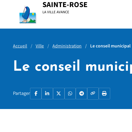
Menu principal
Contenu principal
Pied de page
SAINTE-ROSE
LA VILLE AVANCE
Accueil
Ville
Administration
Le conseil municipal
Le conseil munici
Copier le lien
Partager
Facebook
LinkedIn
X
WhatsApp
Telegram
Imprimer la p