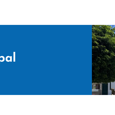
pal
age