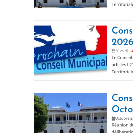
Territoriale
Cons
202
20 avril
Le Conseil
articles L
Territorial
Cons
Octo
Octobre 2
Réunion du
délibérati