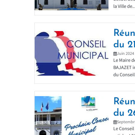
la Ville de..
Réun
du 21.
Juin 2024
Le Maire 
BAJAZET in
du Conseil 
Réun
du 26
Septembr
Le Conseil