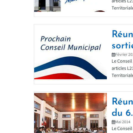
articles L
Territorial
Réun
sortie
Février 20
Le Conseil
articles L
Territoriale
Réun
du 6..
Mai 2014
Le Conseil