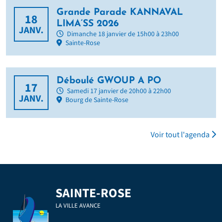
Grande Parade KANNAVAL
18
LIMA’SS 2026
JANV.
Dimanche 18 janvier de 15h00 à 23h00
Sainte-Rose
Déboulé GWOUP A PO
17
Samedi 17 janvier de 20h00 à 22h00
JANV.
Bourg de Sainte-Rose
Voir tout l'agenda
SAINTE-ROSE
LA VILLE AVANCE