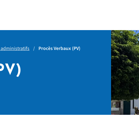
 administratifs
Procès Verbaux (PV)
PV)
age