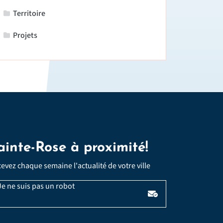
Territoire
Projets
ainte-Rose à proximité!
evez chaque semaine l'actualité de votre ville
Veuillez laisser ce champ vide :
Email
e ne suis pas un robot
*