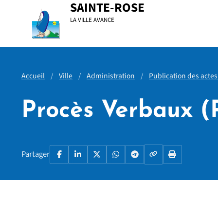
Menu principal
Contenu principal
Pied de page
SAINTE-ROSE
LA VILLE AVANCE
Accueil
Ville
Administration
Publication des actes
Procès Verbaux (
Copier le lien
Partager
Facebook
LinkedIn
X
WhatsApp
Telegram
Imprimer la p