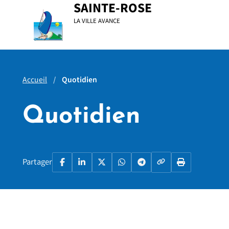
Menu principal
Contenu principal
Pied de page
SAINTE-ROSE
LA VILLE AVANCE
Accueil
Quotidien
Quotidien
Copier le lien
Partager
Facebook
LinkedIn
X
WhatsApp
Telegram
Imprimer la p