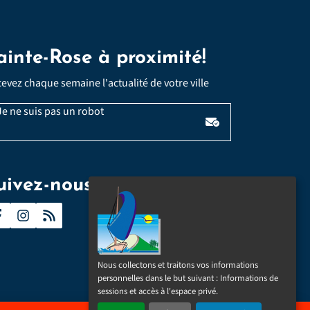
ainte-Rose à proximité!
evez chaque semaine l'actualité de votre ville
Veuillez laisser ce champ vide :
Email
e ne suis pas un robot
*
uivez-nous
Nous collectons et traitons vos informations
personnelles dans le but suivant :
Informations de
sessions et accès à l'espace privé
.