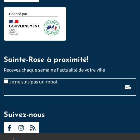
Sainte-Rose à proximité!
Recevez chaque semaine l'actualité de votre ville
Veuillez laisser ce champ vide :
Email
Je ne suis pas un robot
*
Suivez-nous