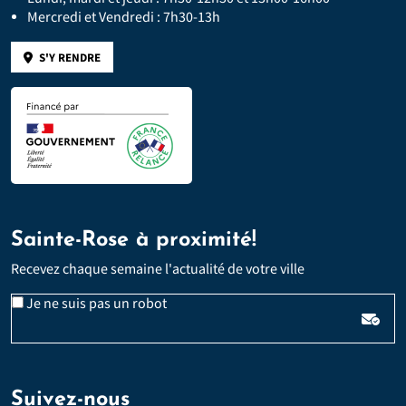
Mercredi et Vendredi : 7h30-13h
S'Y RENDRE
Sainte-Rose à proximité!
Recevez chaque semaine l'actualité de votre ville
Veuillez laisser ce champ vide :
Email
Je ne suis pas un robot
*
Suivez-nous