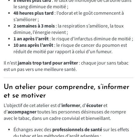
8 heures plus tard
: le taux de monoxyde de carbone dans
le sang diminue de moitié ;
48 heures plus tard
: l’odorat et le goût commencent à
s’améliorer ;
2 semaines à 3 mois
: la respiration s’améliore, la toux
diminue, l’énergie revient ;
1 an après l’arrêt
: le risque d’infarctus diminue de moitié ;
10 ans après l’arrêt
: le risque de cancer du poumon est
réduit de moitié par rapport à celui d’un fumeur.
Il n’est
jamais trop tard pour arrêter
: chaque jour sans tabac
est un pas vers une meilleure santé.
Un atelier pour comprendre, s’informer
et se motiver
L’objectif de cet atelier est d’
informer
, d’
écouter
et
d’
accompagner
toutes les personnes désireuses de rompre
avec le tabac, dans un cadre convivial et bienveillant.
Échanges avec des
professionnels de santé
sur les effets
du tabac et les méthodes d’arrêt adaptées ;