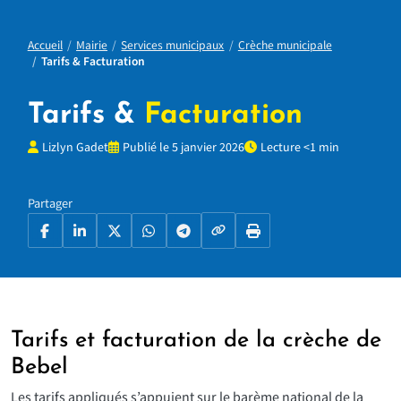
Accueil
Mairie
Services municipaux
Crèche municipale
Tarifs & Facturation
Tarifs &
Facturation
Lizlyn Gadet
Publié le 5 janvier 2026
Lecture <1 min
Partager
Copier le lien
Facebook
LinkedIn
X
WhatsApp
Telegram
Imprimer la page
Tarifs et facturation de la crèche de
Bebel
Les tarifs appliqués s’appuient sur le barème national de la