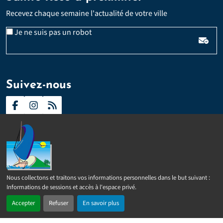
Recevez chaque semaine l'actualité de votre ville
Email
Je ne suis pas un robot
*
Veuillez laisser ce champ vide :
Suivez-nous
Contact
Presse
Plan du site
Politique d’accessibilité
Nous collectons et traitons vos informations personnelles dans le but suivant :
2024 –
2026 © Sainte-Rose
Tous droits réservés
Mentions
Informations de sessions et accès à l'espace privé
.
légales
Politique de confidentialité
Gérer les cookies
Accepter
Refuser
En savoir plus
Réalisé par
IPEOS I-Solutions
En 1 clic
Recherche
Menu