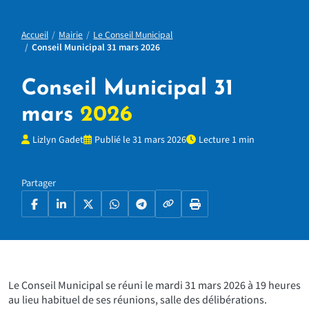
Accueil
Mairie
Le Conseil Municipal
Conseil Municipal 31 mars 2026
Conseil Municipal 31
mars
2026
Lizlyn Gadet
Publié le 31 mars 2026
Lecture 1 min
Partager
Copier le lien
Facebook
LinkedIn
X
WhatsApp
Telegram
Imprimer la page
Le Conseil Municipal se réuni le mardi 31 mars 2026 à 19 heures
au lieu habituel de ses réunions, salle des délibérations.