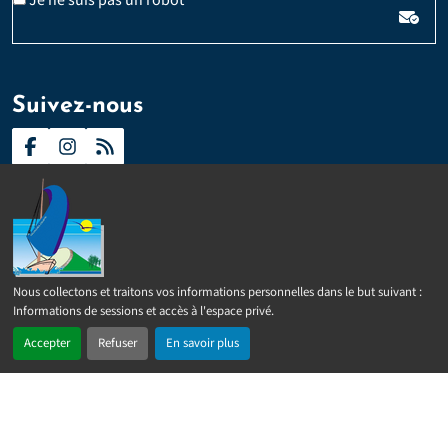
Je ne suis pas un robot
*
Suivez-nous
Contact
Presse
Plan du site
Politique d’accessibilité
Nous collectons et traitons vos informations personnelles dans le but suivant :
2024 –
2026 © Sainte-Rose
Tous droits réservés
Mentions
Informations de sessions et accès à l'espace privé
.
légales
Politique de confidentialité
Gérer les cookies
Accepter
Refuser
En savoir plus
Réalisé par
IPEOS I-Solutions
En 1 clic
Recherche
Menu