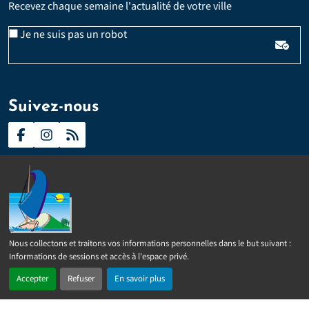
Recevez chaque semaine l'actualité de votre ville
Email
Je ne suis pas un robot
*
Veuillez laisser ce champ vide :
Suivez-nous
Contact
Presse
Plan du site
Politique d’accessibilité
Nous collectons et traitons vos informations personnelles dans le but suivant :
2024 –
2026 © Sainte-Rose
Tous droits réservés
Mentions
Informations de sessions et accès à l'espace privé
.
légales
Politique de confidentialité
Gérer les cookies
Accepter
Refuser
En savoir plus
Réalisé par
IPEOS I-Solutions
En 1 clic
Recherche
Menu