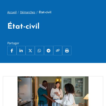
Accueil
Démarches
État-civil
État-civil
Partager
Copier le lien
Facebook
LinkedIn
X
WhatsApp
Telegram
Imprimer la page