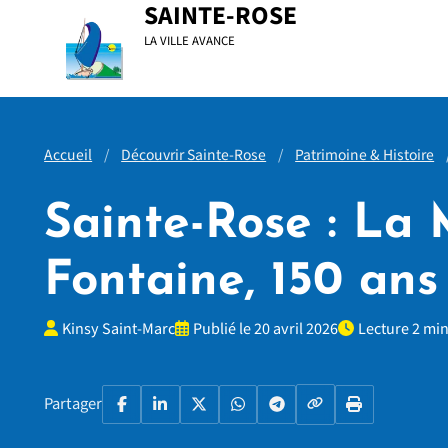
Menu principal
Contenu principal
Pied de page
SAINTE-ROSE
LA VILLE AVANCE
Accueil
Découvrir Sainte-Rose
Patrimoine & Histoire
Sainte-Rose : La
Fontaine, 150 an
Kinsy Saint-Marc
Publié le 20 avril 2026
Lecture 2 mi
Copier le lien
Partager
Facebook
LinkedIn
X
WhatsApp
Telegram
Imprimer la p