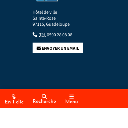
Hôtel de ville
Sainte-Rose
97115, Guadeloupe
Tél.
0590 28 08 08
ENVOYER UN EMAIL
Recherche
Menu
En 1 clic
2024 –
2026 © Sainte-Rose
Tous droits r