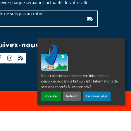
evez chaque semaine l'actualité de votre ville
Veuillez laisser ce champ vide :
Email
e ne suis pas un robot
*
uivez-nous
Nous collectons et traitons vos informations
personnelles dans le but suivant :
Informations de
sessions et accès à l'espace privé
.
Accepter
Refuser
En savoir plus
es cookies
Réalisé par
IPEOS I-Solutions