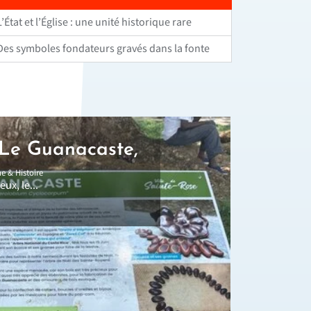
L’État et l’Église : une unité historique rare
Des symboles fondateurs gravés dans la fonte
 Le Guanacaste,
Sain
e & Histoire
20 avri
ux, le...
L’Église