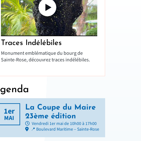
Ville de Sainte-Rose x Art : Zoom sur l'oeuvre Traces Indélébiles de Jacky Poulier
Traces Indélébiles
Monument emblématique du bourg de
Sainte-Rose, découvrez traces indélébiles.
genda
La Coupe du Maire
1er
23ème édition
MAI
Vendredi 1er mai de 10h00 à 17h00
📍 Boulevard Maritime – Sainte-Rose