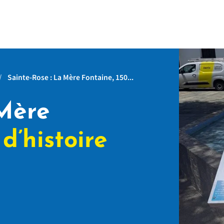
Sainte-Rose : La Mère Fontaine, 150...
 Mère
s
d’histoire
n
age