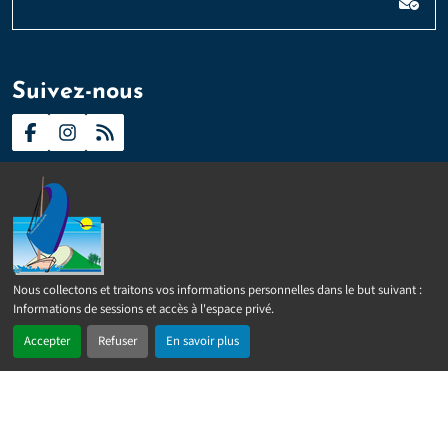
Veuillez laisser ce champ vide :
Suivez-nous
Contact
Presse
Plan du site
Politique d’accessibilité
Nous collectons et traitons vos informations personnelles dans le but suivant :
2024 –
2026 © Sainte-Rose
Tous droits réservés
Mentions
Informations de sessions et accès à l'espace privé
.
légales
Politique de confidentialité
Gérer les cookies
Accepter
Refuser
En savoir plus
Réalisé par
IPEOS I-Solutions
En 1 clic
Recherche
Menu