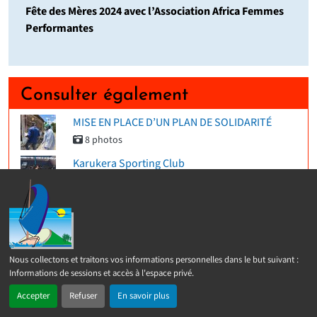
Fête des Mères 2024 avec l’Association Africa Femmes
Performantes
Consulter également
MISE EN PLACE D’UN PLAN DE SOLIDARITÉ
8 photos
Karukera Sporting Club
5 photos
Action pour l’environnement
7 photos
Ramassage des ordures
Nous collectons et traitons vos informations personnelles dans le but suivant :
9 photos
Informations de sessions et accès à l'espace privé
.
Semaine Bleue 2023
Accepter
Refuser
En savoir plus
10 photos
En 1 clic
Recherche
Menu