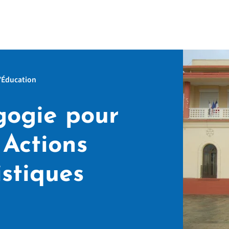
l’Éducation
gogie pour
 Actions
istiques
age