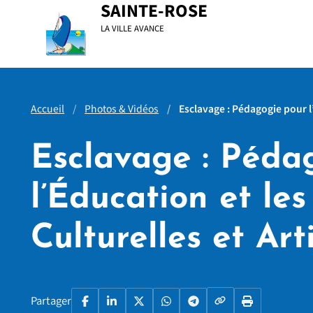
Menu principal
Contenu principal
Pied de page
SAINTE-ROSE
LA VILLE AVANCE
Accueil
Photos & Vidéos
Esclavage : Pédagogie pour 
Esclavage : Péda
l’Éducation et les
Culturelles et Art
Copier le lien
Partager
Facebook
LinkedIn
X
WhatsApp
Telegram
Imprimer la p