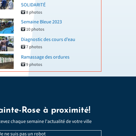
SOLIDARITÉ
8 photos
Semaine Bleue 2023
10 photos
Diagnostic des cours d’eau
7 photos
Ramassage des ordures
9 photos
ainte-Rose à proximité!
evez chaque semaine l'actualité de votre ville
Email
e ne suis pas un robot
*