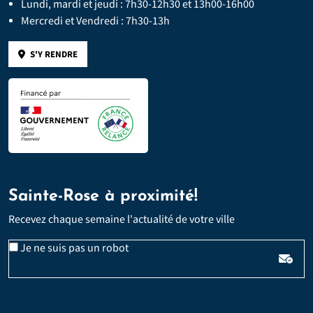
Lundi, mardi et jeudi : 7h30-12h30 et 13h00-16h00
Mercredi et Vendredi : 7h30-13h
S'Y RENDRE
Sainte-Rose à proximité!
Recevez chaque semaine l'actualité de votre ville
Veuillez laisser ce champ vide :
Email
Je ne suis pas un robot
*