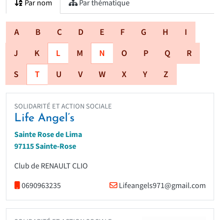
Par nom
Par thématique
A
B
C
D
E
F
G
H
I
J
K
L
M
N
O
P
Q
R
S
T
U
V
W
X
Y
Z
SOLIDARITÉ ET ACTION SOCIALE
Life Angel’s
Sainte Rose de Lima
97115 Sainte-Rose
Club de RENAULT CLIO
0690963235
Lifeangels971@gmail.com