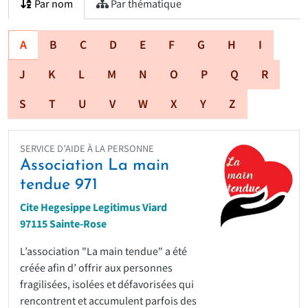
Par nom
Par thématique
A
B
C
D
E
F
G
H
I
J
K
L
M
N
O
P
Q
R
S
T
U
V
W
X
Y
Z
SERVICE D’AIDE À LA PERSONNE
Association La main
tendue 971
Cite Hegesippe Legitimus Viard
97115 Sainte-Rose
L’association "La main tendue" a été
créée afin d’ offrir aux personnes
fragilisées, isolées et défavorisées qui
rencontrent et accumulent parfois des