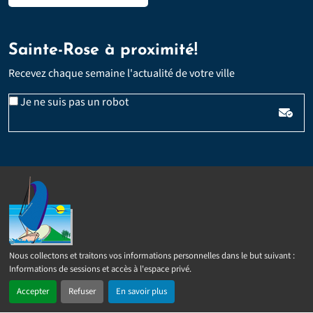
Sainte-Rose à proximité!
Recevez chaque semaine l'actualité de votre ville
Email
Je ne suis pas un robot
*
Veuillez laisser ce champ vide :
Suivez-nous
Nous collectons et traitons vos informations personnelles dans le but suivant :
Informations de sessions et accès à l'espace privé
.
Contact
Presse
Plan du site
Politique d’accessibilité
En 1 clic
Recherche
Menu
Accepter
Refuser
En savoir plus