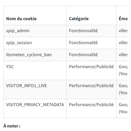
Nom du cookie
Catégorie
Émett
spip_admin
Fonctionnalité
villes
spip_session
Fonctionnalité
villes
ibsmeteo_cyclone_ban
Fonctionnalité
villes
YSC
Performance/Publicité
Googl
(Yout
VISITOR_INFO1_LIVE
Performance/Publicité
Googl
(Yout
VISITOR_PRIVACY_METADATA
Performance/Publicité
Googl
(Yout
À noter :